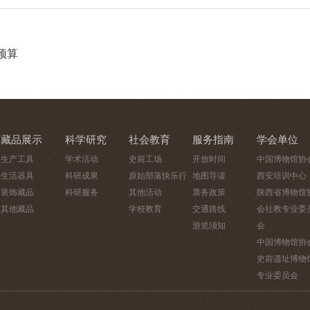
预算
藏品展示
科学研究
社会教育
服务指南
学会单位
生产工具
学术活动
史前工场
开放时间
中国博物馆协
生活器具
科研成果
原始部落快乐行
地图导读
西安培训中心
装饰藏品
科研服务
其他活动
票务政策
陕西省博物馆
其他藏品
学校教育
交通路线
会社教专业委
游览须知
会
中国博物馆协
史前遗址博物
专业委员会