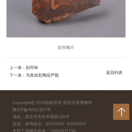
刻符陶片
上一条：刻符钵
返回列表
下一条：鸟鱼纹彩陶葫芦瓶
Copyright@ 2018版权所有 西安半坡博物馆
陕ICP备06012157号
地址：西安市东郊半坡路155号
投诉、咨询电话：83325858 83325353
史前工场预约咨询：18992832796