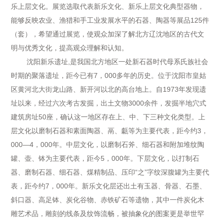
乐上层文化。展览选取代表新乐文化、新乐上层文化典型器物，
能够反映农业、渔猎和手工业发展水平的石器、陶器等展品125件
（套），希望通过展览，使观众加深了解北方辽沈地区的古代文
明与优秀文化，提高观众理解和认知。
沈阳新乐遗址,是我国北方地区一处新石器时代母系氏族社会
时期的聚落遗址，距今已有7，000多年的历史。位于沈阳市皇姑
区黄河北大街龙山路、新开河以北的高台地上。自1973年发现遗
址以来，经过六次考古发掘，出土文物3000余件，发掘半地穴式
建筑房址50座，确认这一地区存在上、中、下三种文化类型。上
层文化以磨制石器和素面陶器、鬲、甗等为主要代表，距今约3，
000—4，000年。中层文化，以磨制石斧、细石器和附加堆纹陶
罐、壶、钵为主要代表，距今5，000年。下层文化，以打制石
器、磨制石器、细石器、煤精制品、压印“之”字纹深腹罐为主要代
表，距今约7，000年。新乐文化层还出土有玉器、骨器、石墨、
斜口器、高足钵、炭化谷物、赤铁矿石等遗物，其中一件炭化木
雕艺术品，雕刻的线条及纹饰流畅，被抽象化的图案更是举世罕