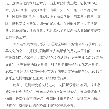
见。这件炭化的木雕艺术品，出土时已断为三截，它长38.5厘
米、宽4.8厘米、厚为1厘米，由嘴、头、身、尾、柄五部分组
成。除柄为圆柱形外，尾部以上均为扁平状。图案是以圆目、弯
喙、菱形花纹的身体，细长的尾构成。在雕刻技艺上，刀法娴
熟，线条流畅，形态特意，充分展示了原始新乐人高超的雕刻技
艺和审美艺术。
新乐遗址的发现，填补了辽河流域中下游地区新石器时代较
早文化的空白，并把沈阳地区有人类活动的历史从原来的5，000
年推溯到7，000年前，其独特的文化内涵在史学界被命名为“新乐
文化”，具有较高的历史价值、科学价值和独特的文化艺术价值。
2001年新乐遗址被国务院公布为全国重点文物保护单位。2013年
新乐遗址博物馆跻登国家二级博物馆行列。
此前，“辽河畔史前文明之花—沈阳新乐遗址”在四川凉山彝
族奴隶社会博物馆、云南楚雄彝族自治州博物馆、云南普洱市博
物馆、云南保山市博物馆、云南昭通市博物馆、福建昙石山遗址
博物馆、杭州萧山跨湖桥遗址博物馆等地举办。