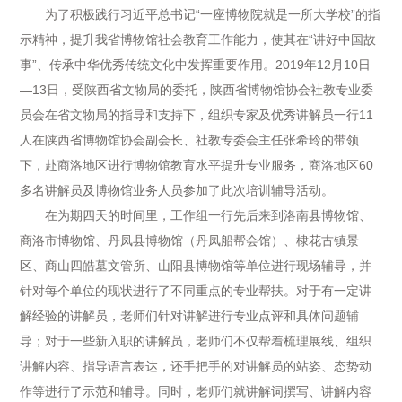
为了积极践行习近平总书记“一座博物院就是一所大学校”的指
示精神，提升我省博物馆社会教育工作能力，使其在“讲好中国故
事”、传承中华优秀传统文化中发挥重要作用。2019年12月10日
—13日，受陕西省文物局的委托，陕西省博物馆协会社教专业委
员会在省文物局的指导和支持下，组织专家及优秀讲解员一行11
人在陕西省博物馆协会副会长、社教专委会主任张希玲的带领
下，赴商洛地区进行博物馆教育水平提升专业服务，商洛地区60
多名讲解员及博物馆业务人员参加了此次培训辅导活动。
在为期四天的时间里，工作组一行先后来到洛南县博物馆、
商洛市博物馆、丹凤县博物馆（丹凤船帮会馆）、棣花古镇景
区、商山四皓墓文管所、山阳县博物馆等单位进行现场辅导，并
针对每个单位的现状进行了不同重点的专业帮扶。对于有一定讲
解经验的讲解员，老师们针对讲解进行专业点评和具体问题辅
导；对于一些新入职的讲解员，老师们不仅帮着梳理展线、组织
讲解内容、指导语言表达，还手把手的对讲解员的站姿、态势动
作等进行了示范和辅导。同时，老师们就讲解词撰写、讲解内容