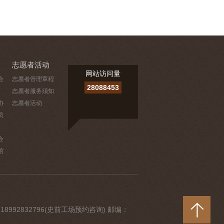
志愿者活动
网站访问量
会
志愿者管理章程
28088453
志愿者服务须知
协
志愿者活动
员
会
馆
 18992832796(史前工场预约咨询) 邮编：