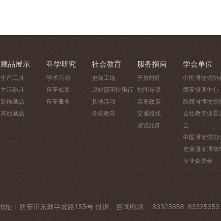
藏品展示
科学研究
社会教育
服务指南
学会单位
生产工具
学术活动
史前工场
开放时间
中国博物馆协
生活器具
科研成果
原始部落快乐行
地图导读
西安培训中心
装饰藏品
科研服务
其他活动
票务政策
陕西省博物馆
其他藏品
学校教育
交通路线
会社教专业委
游览须知
会
中国博物馆协
史前遗址博物
专业委员会
 地址：西安市东郊半坡路155号 投诉、咨询电话： 83325858 83325353