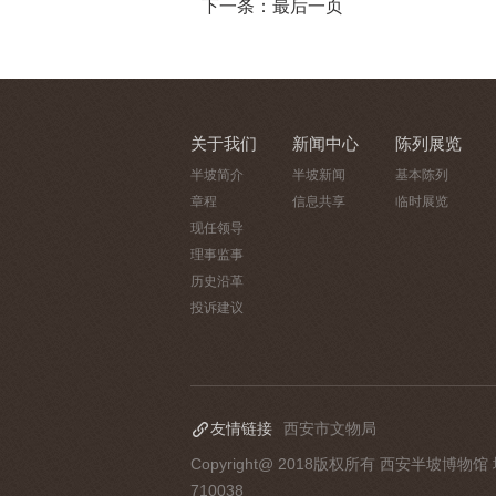
下一条：最后一页
关于我们
新闻中心
陈列展览
半坡简介
半坡新闻
基本陈列
章程
信息共享
临时展览
现任领导
理事监事
历史沿革
投诉建议
友情链接
西安市文物局
Copyright@ 2018版权所有 西安半坡博物馆
710038