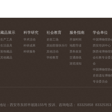
藏品展示
科学研究
社会教育
服务指南
学会单位
生产工具
学术活动
史前工场
开放时间
中国博物馆协
生活器具
科研成果
原始部落快乐行
地图导读
西安培训中心
装饰藏品
科研服务
其他活动
票务政策
陕西省博物馆
其他藏品
学校教育
交通路线
会社教专业委
游览须知
会
中国博物馆协
史前遗址博物
专业委员会
 地址：西安市东郊半坡路155号 投诉、咨询电话： 83325858 83325353