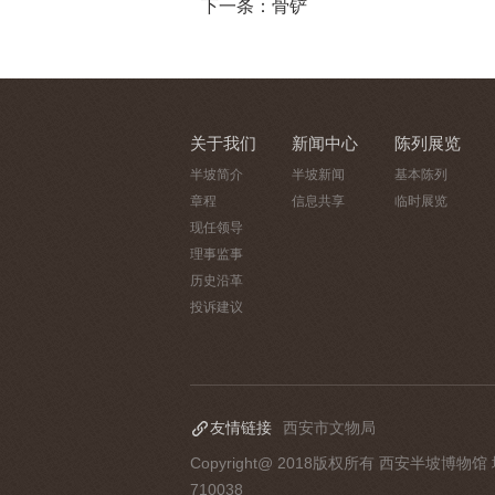
下一条：骨铲
关于我们
新闻中心
陈列展览
半坡简介
半坡新闻
基本陈列
章程
信息共享
临时展览
现任领导
理事监事
历史沿革
投诉建议
友情链接
西安市文物局
Copyright@ 2018版权所有 西安半坡博物馆
710038