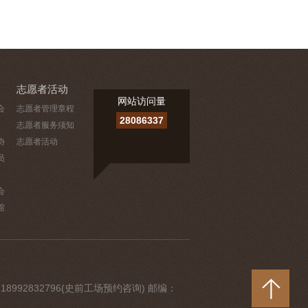
志愿者活动
网站访问量
会
志愿者管理章程
28086337
志愿者服务须知
协
志愿者活动
员
会
馆
 18992832796(史前工场预约咨询) 邮编：