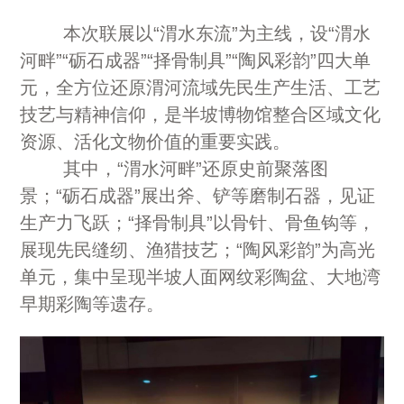
本次联展以“渭水东流”为主线，设“渭水
河畔”“砺石成器”“择骨制具”“陶风彩韵”四大单
元，全方位还原渭河流域先民生产生活、工艺
技艺与精神信仰，是半坡博物馆整合区域文化
资源、活化文物价值的重要实践。
其中，“渭水河畔”还原史前聚落图
景；“砺石成器”展出斧、铲等磨制石器，见证
生产力飞跃；“择骨制具”以骨针、骨鱼钩等，
展现先民缝纫、渔猎技艺；“陶风彩韵”为高光
单元，集中呈现半坡人面网纹彩陶盆、大地湾
早期彩陶等遗存。