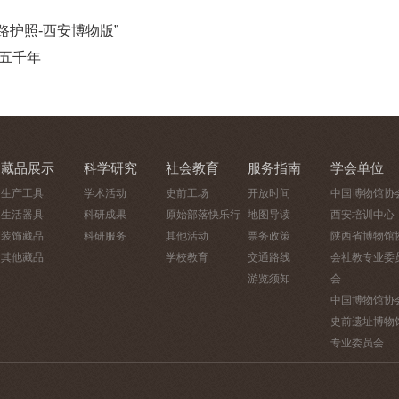
护照-西安博物版”
华五千年
藏品展示
科学研究
社会教育
服务指南
学会单位
生产工具
学术活动
史前工场
开放时间
中国博物馆协
生活器具
科研成果
原始部落快乐行
地图导读
西安培训中心
装饰藏品
科研服务
其他活动
票务政策
陕西省博物馆
其他藏品
学校教育
交通路线
会社教专业委
游览须知
会
中国博物馆协
史前遗址博物
专业委员会