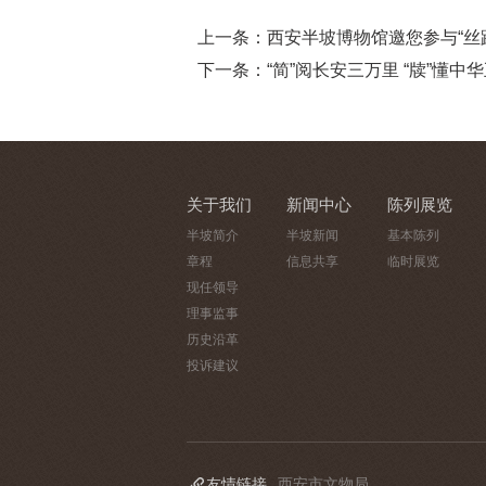
上一条：西安半坡博物馆邀您参与“丝路
下一条：​“简”阅长安三万里 “牍”懂中
关于我们
新闻中心
陈列展览
半坡简介
半坡新闻
基本陈列
章程
信息共享
临时展览
现任领导
理事监事
历史沿革
投诉建议
友情链接
西安市文物局