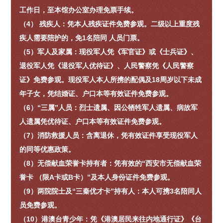
工作日，至本馆办公室办理免票手续。
（4） 残疾人：凭本人残疾证件免费参观。二级以上重度残
疾人需要陪护的，免1名陪同 人员门票。
（5）军人及家属：现役军人凭《军官证》或《士兵证》、
退役军人凭《退役军人优待证》、人民警察凭《人民警察
证》免费参观。现役军人本人所携的配偶及18周岁以下未成
年子女，凭结婚证、户口本等有效证件免费参观。
（6）“三属”人员：烈士遗属、因公牺牲军人遗属、病故军
人遗属凭优待证、户口本等有效证件免费参观。
（7）消防救援人员：含离退休，凭有效证件享受现役军人
的同等优惠政策。
（8）无偿献血荣誉卡持有者：凭有效的“西安市无偿献血荣
誉卡 （限A卡或B卡）”及本人身份证件免费参观。
（9）两院院士及“三秦优才卡”持有人：本人可携3名陪同人
员免费参观。
（10）港澳台青少年：凭《港澳居民来往内地通行证》《台