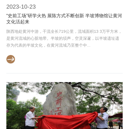
2023-10-23
“史前工场”研学火热 展陈方式不断创新 半坡博物馆让黄河
文化活起来
陕西地处黄河中游，干流全长719公里，流域面积13 3万平方米，
是黄河流域的心脏地带。半坡的埙声，空灵深邃，以半坡遗址遗
存为代表的半坡文化，在黄河流域乃至整个中...