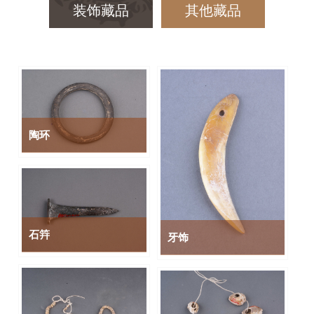
装饰藏品
其他藏品
陶环
石筓
牙饰