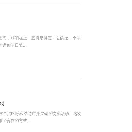
登高，顺阳在上，五月是仲夏，它的第一个午
称午日节...
特
内蒙古自治区呼和浩特市开展研学交流活动。这次
合作的方式...