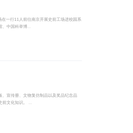
场在一行11人前往南京开展史前工场进校园系
中国科举博...
展板、宣传册、文物复仿制品以及奖品纪念品
文化知识。 ...