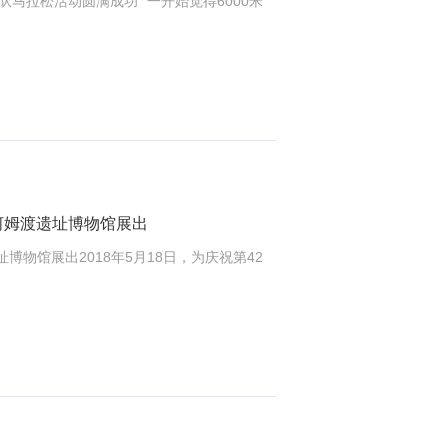
马拉松活动圆满成功 “一开始觉得6000米
姚河姆渡遗址博物馆展出
博物馆展出2018年5月18日，为庆祝第42