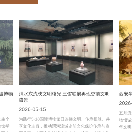
坡博物
渭水东流映文明曙光 三馆联展再现史前文明
西安
盛景
2026
2026-05-15
五月流
先生个
为践行5·18国际博物馆日连接文明、传承根脉、共
物馆诚
物馆举
享文化主旨，推动渭河流域史前文化保护传承与资
华文明