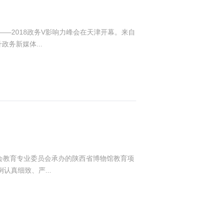
能——2018政务V影响力峰会在天津开幕。来自
务新媒体...
社会教育专业委员会承办的陕西省博物馆教育项
真细致、严...